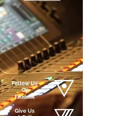
Follow
Us
On
Facebook
Give Us